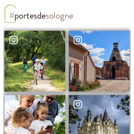
#
portesde
sologne