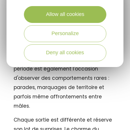
entrent en compétition pour constituer
Allow all cookies
leur harem de biches.
Leurs cris puissants, parfois audibles à
Personalize
plusieurs kilomètres, résonnent dans les
forêts solognotes et offrent
une
Deny all cookies
expérience sonore exceptionnelle
. Cette
période est également l'occasion
d'observer des comportements rares :
parades, marquages de territoire et
parfois même affrontements entre
mâles.
Chaque sortie est différente et réserve
son lot de surprises. Le charme du