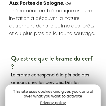
Aux Portes de Sologne
, ce
phénomène emblématique est une
invitation à découvrir la nature
autrement, dans le calme des forêts
et au plus près de la faune sauvage.
Qu'est-ce que le brame du cerf
?
Le brame correspond à la période des
amours chez les cervidés. Dès les
premières fraîcheurs de l'automne,
This site uses cookies and gives you control
over what you want to activate
généralement
entre la mi-septembre et
Privacy policy
le début du mois d'octobre
, les cerfs