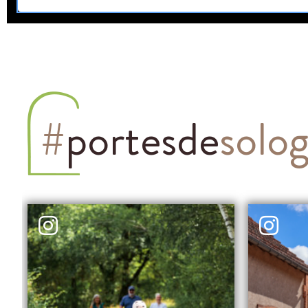
#
portesde
solo