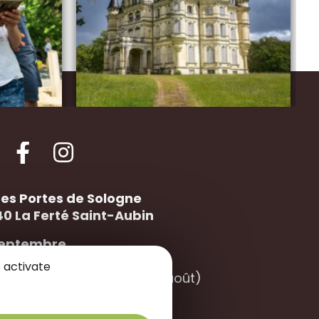
des Portes de Sologne
40 La
Ferté Saint-Aubin
 septembre
 9h30-12h30 / 14h00-18h00
 activate
0 (uniquement en juillet – août)
à mars :