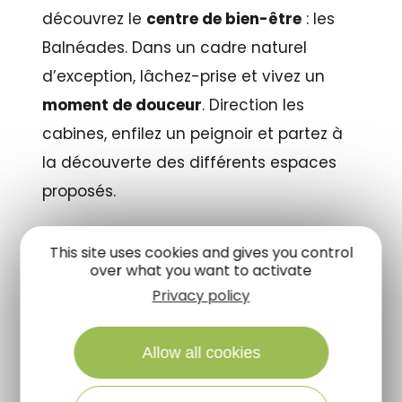
découvrez le
centre de bien-être
: les
Balnéades. Dans un cadre naturel
d’exception, lâchez-prise et vivez un
moment de douceur
. Direction les
cabines, enfilez un peignoir et partez à
la découverte des différents espaces
proposés.
Sur 2000 m2 d’infrastructures, quatre
This site uses cookies and gives you control
pôles “détente et bien-être” vous
over what you want to activate
attendent :
Privacy policy
«
Aqua
» : goûtez la chaleur d’un bassin
Allow all cookies
à 33°, laissez-vous bercer par les jets
sous-marins, marchez à contre-courant