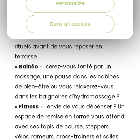
Personalize
et finissez en douceur aux banquettes
bouillonnantes.
Deny all cookies
«
Détente
» : hammam, sauna ou soins
orientaux, découvrez les bienfaits de ces
rituels avant de vous reposer en
terrasse.
«
Balnéo
» : serez-vous tenté par un
massage, une pause dans les cabines
de bien-être ou vous relaxerez-vous
dans les baignoires d'hydromassage ?
«
Fitness
» : envie de vous dépenser ? Un
espace de remise en forme vous attend
avec ses tapis de course, steppers,
vélos, rameurs, cross-trainers et salles