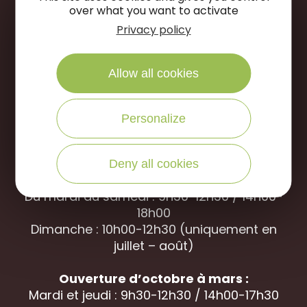
over what you want to activate
NOUS ÉCRIRE
Privacy policy
NOUS APPELER
Allow all cookies
Office de Tourisme des Portes de Sologne
Personalize
Rue des jardins, 45240 La
Ferté Saint-
Aubin
Deny all cookies
Ouverture d’avril à septembre
Du mardi au samedi : 9h30-12h30 / 14h00-
18h00
Dimanche : 10h00-12h30 (uniquement en
juillet – août)
Ouverture d’octobre à mars :
Mardi et jeudi : 9h30-12h30 / 14h00-17h30