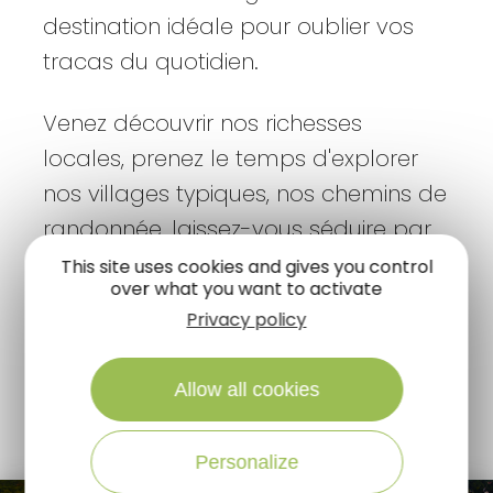
destination idéale pour oublier vos
tracas du quotidien.
Venez découvrir nos richesses
locales, prenez le temps d'explorer
nos villages typiques, nos chemins de
randonnée, laissez-vous séduire par
les sites phares à visiter et admirer
This site uses cookies and gives you control
over what you want to activate
cette nature à l'état pur, vrai petit
Privacy policy
bijou dont seule la Sologne à le
secret.
Allow all cookies
Personalize