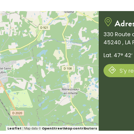
Adre
330 Route 
45240 , LA
Lat. 47° 42′
S’y r
| Map data ©
Leaflet
OpenStreetMap contributors