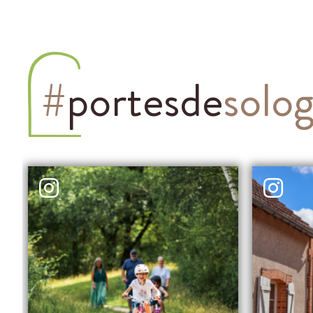
#
portesde
solo