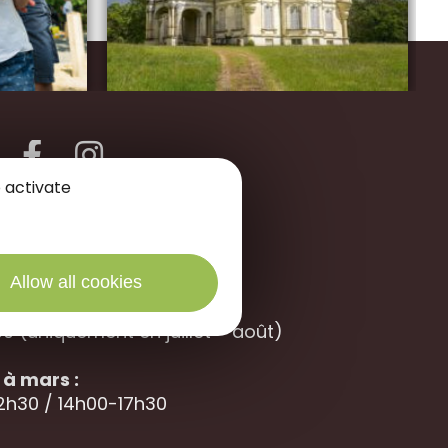
 activate
des Portes de Sologne
40 La
Ferté Saint-Aubin
 septembre
Allow all cookies
 9h30-12h30 / 14h00-18h00
0 (uniquement en juillet – août)
à mars :
12h30 / 14h00-17h30