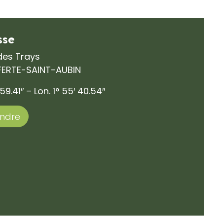
sse
des Trays
 FERTE-SAINT-AUBIN
 59.41″ – Lon. 1° 55′ 40.54″
endre