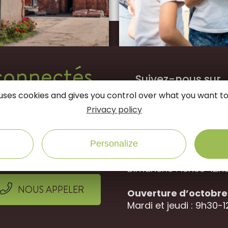
connectés
Suivez-nous sur
e uses cookies and gives you control over what you want to
Privacy policy
Office de Tourisme 
Rue des jardins, 452
NOUS ÉCRIRE
Ouverture d’avril à
Personalize
Du mardi au samedi :
Dimanche : 10h00-12h3
NOUS APPELER
Ouverture d’octobre 
Mardi et jeudi : 9h30-