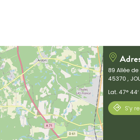
Adre
89 Allée de
45370 , JO
Lat. 47° 44′ 
S’y r