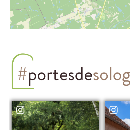
#
portesde
solo