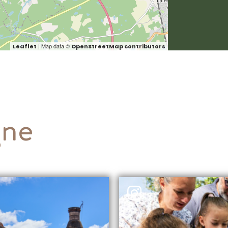
| Map data ©
Leaflet
OpenStreetMap contributors
gne