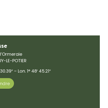
sse
 l’Ormeraie
UY-LE-POTIER
30.39″ – Lon. 1° 48′ 45.21″
endre