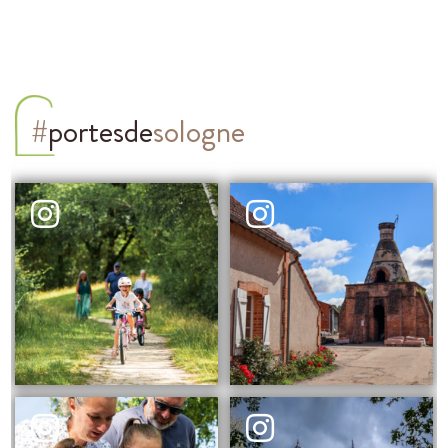
#
portesde
sologne