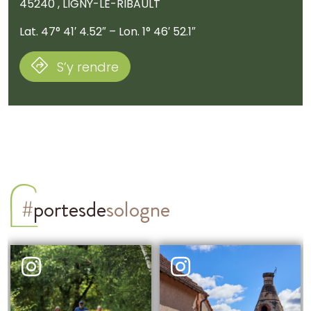
45240 , LIGNY-LE-RIBAULT
Lat. 47° 41′ 4.52″ – Lon. 1° 46′ 52.1″
S’y rendre
#
portesde
sologne