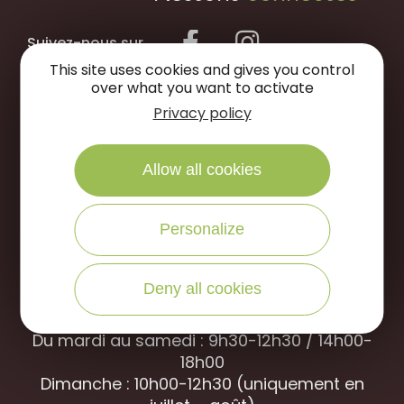
Suivez-nous sur
This site uses cookies and gives you control
over what you want to activate
NOUS ÉCRIRE
Privacy policy
NOUS APPELER
Allow all cookies
Personalize
Office de Tourisme des Portes de Sologne
Rue des jardins, 45240 La
Ferté Saint-
Aubin
Deny all cookies
Ouverture d’avril à septembre
Du mardi au samedi : 9h30-12h30 / 14h00-
18h00
Dimanche : 10h00-12h30 (uniquement en