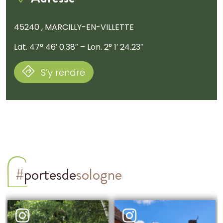
45240 , MARCILLY-EN-VILLETTE
Lat. 47° 46′ 0.38″ – Lon. 2° 1′ 24.23″
S’y rendre
#
portesde
sologne