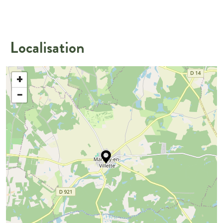
Localisation
+
−