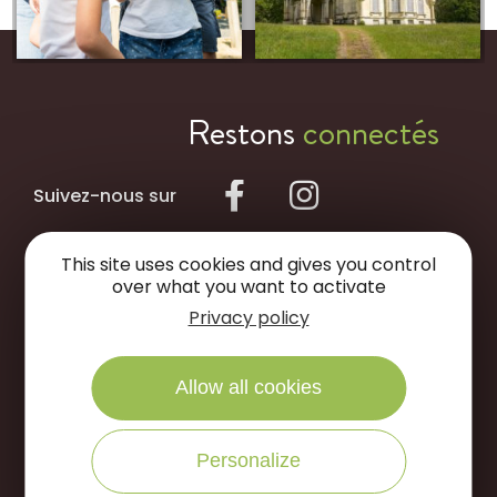
Restons
connectés
Suivez-nous sur
This site uses cookies and gives you control
NOUS ÉCRIRE
over what you want to activate
Privacy policy
NOUS APPELER
Allow all cookies
Office de Tourisme des Portes de Sologne
Personalize
Rue des jardins, 45240 La
Ferté Saint-
Aubin