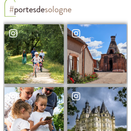
#
portesde
sologne