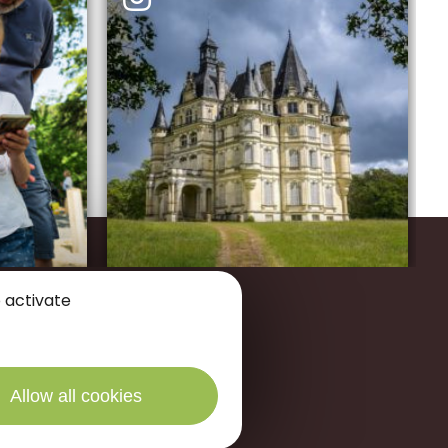
 activate
des Portes de Sologne
Allow all cookies
40 La
Ferté Saint-Aubin