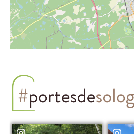
#
portesde
solo