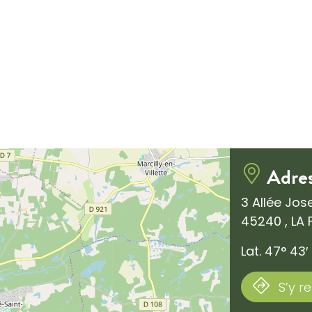
Adre
3 Allée Jo
45240 , LA
Lat. 47° 43′
S’y r