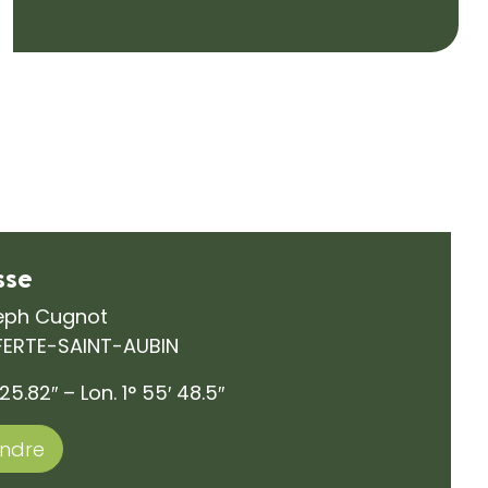
sse
seph Cugnot
 FERTE-SAINT-AUBIN
 25.82″ – Lon. 1° 55′ 48.5″
endre