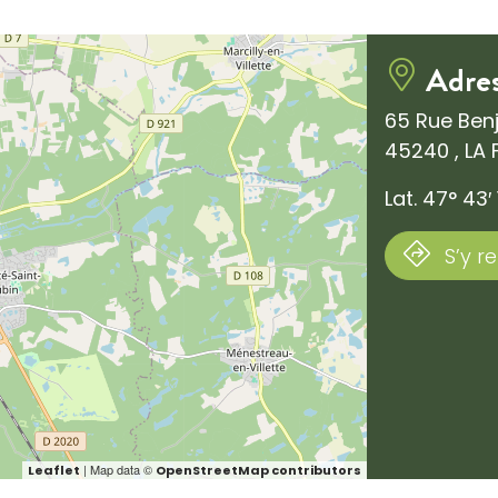
Adre
65 Rue Benj
45240 , LA
Lat. 47° 43′ 
S’y r
| Map data ©
Leaflet
OpenStreetMap contributors