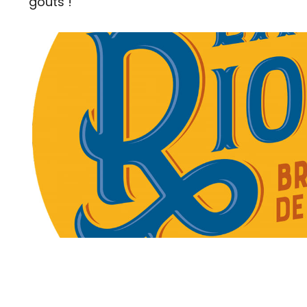
goûts !