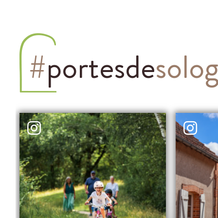
#
portesde
solo