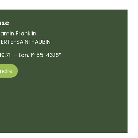
sse
amin Franklin
 FERTE-SAINT-AUBIN
19.71″ – Lon. 1° 55′ 43.18″
endre