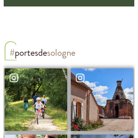
#
portesde
sologne