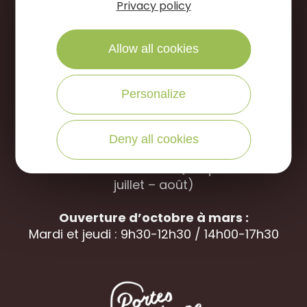
NOUS APPELER
Privacy policy
Allow all cookies
Office de Tourisme des Portes de Sologne
Rue des jardins, 45240 La
Ferté Saint-
Aubin
Personalize
Ouverture d’avril à septembre
Du mardi au samedi : 9h30-12h30 / 14h00-
Deny all cookies
18h00
Dimanche : 10h00-12h30 (uniquement en
juillet – août)
Ouverture d’octobre à mars :
Mardi et jeudi : 9h30-12h30 / 14h00-17h30