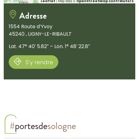
| Map data ©
Leaflet
OpenStreetMap contributors
Adresse
1554 Route d’Yvoy
45240 , LIGNY-LE-RIBAULT
Lat. 47° 40′ 5.82″ – Lon. 1° 48′ 22.8″
S’y rendre
#
portesde
sologne