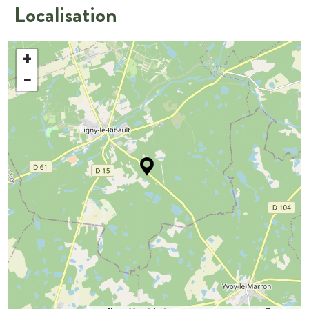
Localisation
+
−