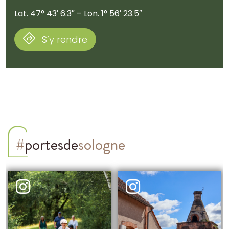
Lat. 47° 43′ 6.3″ – Lon. 1° 56′ 23.5″
S’y rendre
#
portesde
sologne