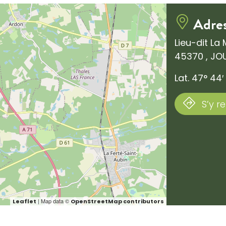
Adre
Lieu-dit La 
45370 , JO
Lat. 47° 44′
S’y r
| Map data ©
Leaflet
OpenStreetMap contributors