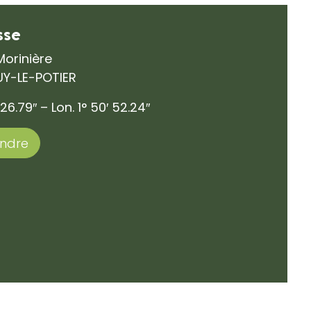
sse
Morinière
UY-LE-POTIER
 26.79″ – Lon. 1° 50′ 52.24″
endre