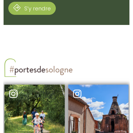
S’y rendre
#
portesde
sologne