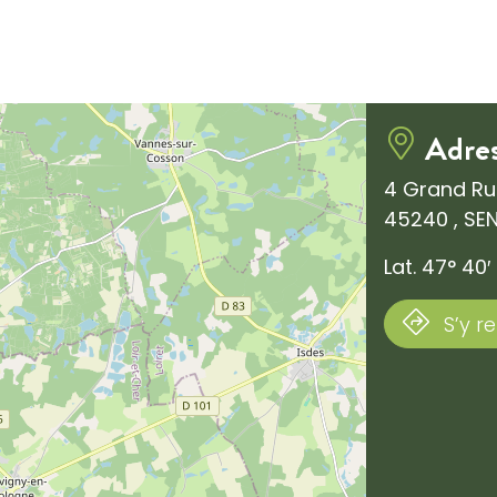
Adre
4 Grand R
45240 , SE
Lat. 47° 40′ 
S’y r