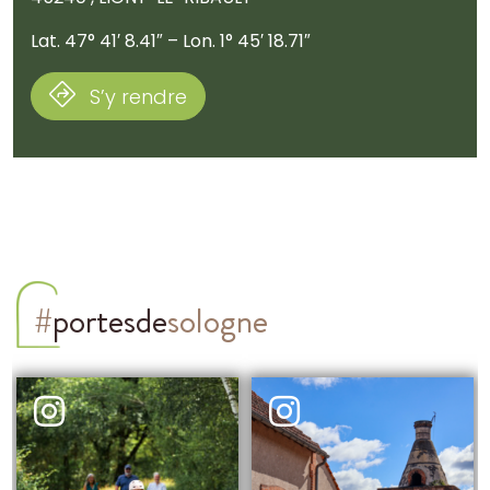
Lat. 47° 41′ 8.41″ – Lon. 1° 45′ 18.71″
S’y rendre
#
portesde
sologne