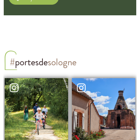
#
portesde
sologne