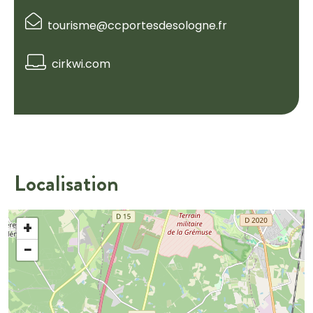
tourisme@ccportesdesologne.fr
cirkwi.com
Localisation
+
−