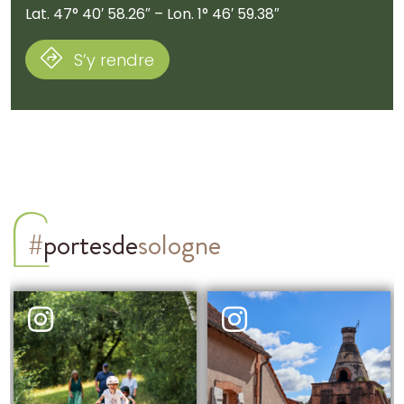
Lat. 47° 40′ 58.26″ – Lon. 1° 46′ 59.38″
S’y rendre
#
portesde
sologne