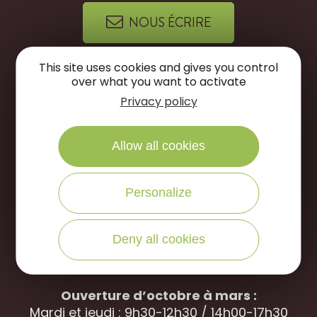
NOUS ÉCRIRE
This site uses cookies and gives you control
NOUS APPELER
over what you want to activate
Privacy policy
Office de Tourisme des Portes de Sologne
Allow all cookies
Rue des jardins, 45240 La
Ferté Saint-
Aubin
Ouverture d’avril à septembre
Personalize
Du mardi au samedi : 9h30-12h30 / 14h00-
18h00
Deny all cookies
Dimanche : 10h00-12h30 (uniquement en
juillet – août)
Ouverture d’octobre à mars :
Mardi et jeudi : 9h30-12h30 / 14h00-17h30