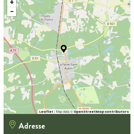
+
−
| Map data ©
Leaflet
OpenStreetMap contributors
Adresse