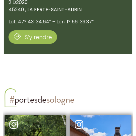
2 D2020
45240 , LA FERTE-SAINT-AUBIN
Lat. 47° 43′ 34.64″ – Lon. 1° 56′ 33.37″
S’y rendre
#
portesde
sologne