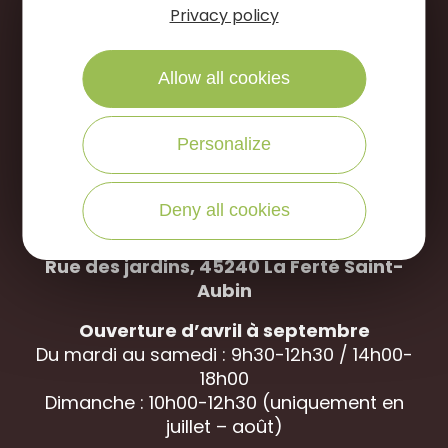
Privacy policy
Suivez-nous sur
Allow all cookies
NOUS ÉCRIRE
Personalize
NOUS APPELER
Deny all cookies
Office de Tourisme des Portes de Sologne
Rue des jardins, 45240 La
Ferté Saint-
Aubin
Ouverture d’avril à septembre
Du mardi au samedi : 9h30-12h30 / 14h00-
18h00
Dimanche : 10h00-12h30 (uniquement en
juillet – août)