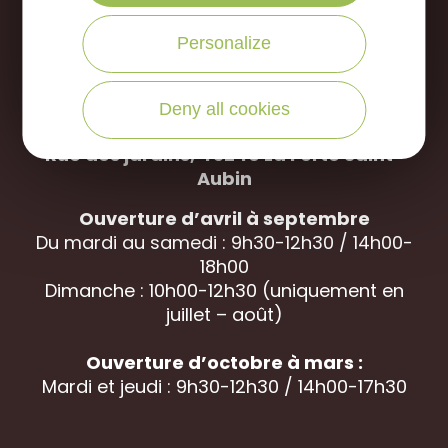
Personalize
NOUS APPELER
Deny all cookies
Office de Tourisme des Portes de Sologne
Rue des jardins, 45240 La
Ferté Saint-
Aubin
Ouverture d’avril à septembre
Du mardi au samedi : 9h30-12h30 / 14h00-
18h00
Dimanche : 10h00-12h30 (uniquement en
juillet – août)
Ouverture d’octobre à mars :
Mardi et jeudi : 9h30-12h30 / 14h00-17h30