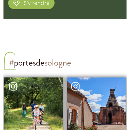
S’y rendre
#
portesde
sologne