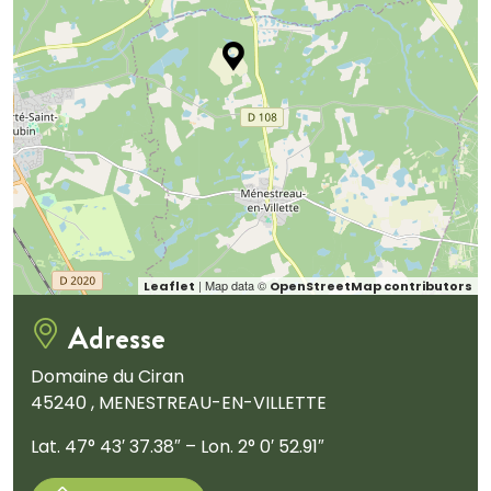
| Map data ©
Leaflet
OpenStreetMap contributors
Adresse
Domaine du Ciran
45240 , MENESTREAU-EN-VILLETTE
Lat. 47° 43′ 37.38″ – Lon. 2° 0′ 52.91″