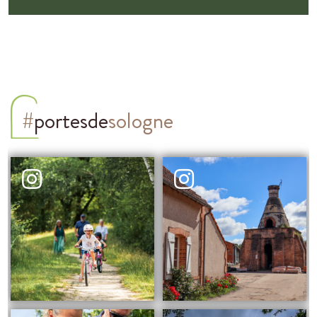
#
portesde
sologne