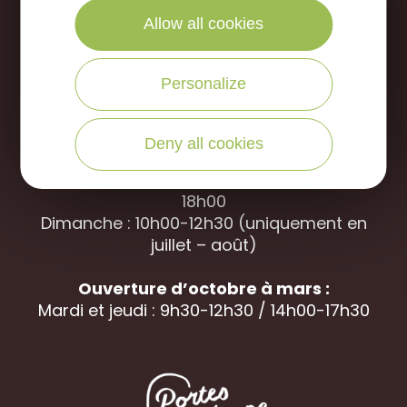
NOUS APPELER
Allow all cookies
Office de Tourisme des Portes de Sologne
Personalize
Rue des jardins, 45240 La
Ferté Saint-
Aubin
Deny all cookies
Ouverture d’avril à septembre
Du mardi au samedi : 9h30-12h30 / 14h00-
18h00
Dimanche : 10h00-12h30 (uniquement en
juillet – août)
Ouverture d’octobre à mars :
Mardi et jeudi : 9h30-12h30 / 14h00-17h30