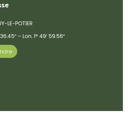
sse
UY-LE-POTIER
 36.45″ – Lon. 1° 49′ 59.56″
endre