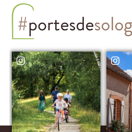
#
portesde
solo