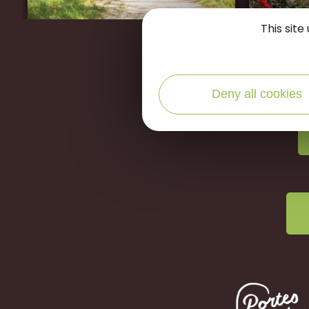
This sit
Restons
Deny all cookies