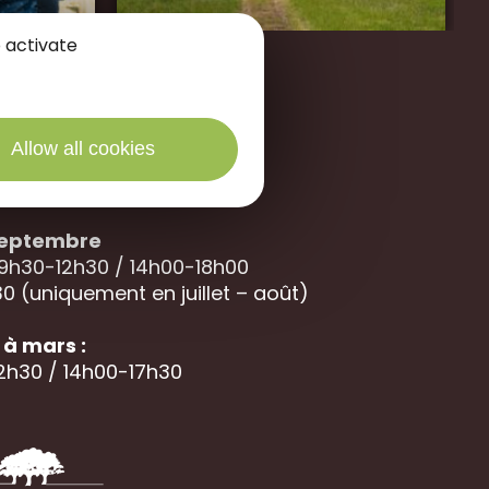
 activate
Allow all cookies
des Portes de Sologne
40 La
Ferté Saint-Aubin
 septembre
 9h30-12h30 / 14h00-18h00
0 (uniquement en juillet – août)
à mars :
12h30 / 14h00-17h30