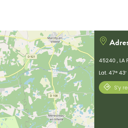
Adre
45240 , LA
Lat. 47° 43′ 
S’y r