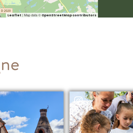
| Map data ©
Leaflet
OpenStreetMap contributors
gne