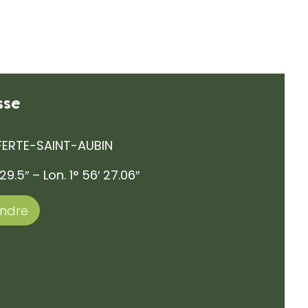
sse
 FERTE-SAINT-AUBIN
29.5″ – Lon. 1° 56′ 27.06″
endre