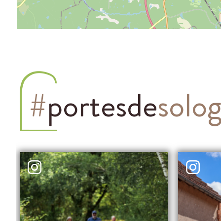
#
portesde
solo