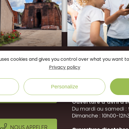
connectés
e uses cookies and gives you control over what you want to
Suivez-nous sur
Privacy policy
Office de Tourisme 
Personalize
Rue des jardins, 452
NOUS ÉCRIRE
Ouverture d’avril à
Du mardi au samedi :
Dimanche : 10h00-12h3
NOUS APPELER