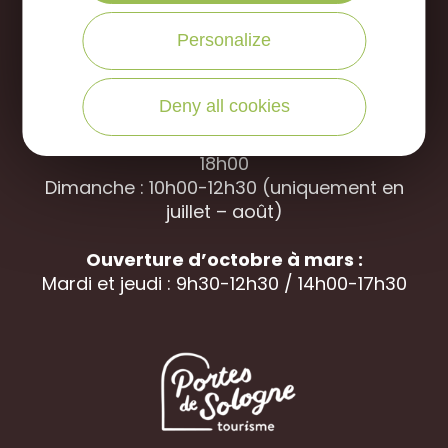
Office de Tourisme des Portes de Sologne
Personalize
Rue des jardins, 45240 La
Ferté Saint-
Aubin
Deny all cookies
Ouverture d’avril à septembre
Du mardi au samedi : 9h30-12h30 / 14h00-
18h00
Dimanche : 10h00-12h30 (uniquement en
juillet – août)
Ouverture d’octobre à mars :
Mardi et jeudi : 9h30-12h30 / 14h00-17h30