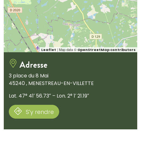
| Map data ©
Leaflet
OpenStreetMap contributors
Adresse
3 place du 8 Mai
45240 , MENESTREAU-EN-VILLETTE
Lat. 47° 41′ 56.73″ – Lon. 2° 1′ 21.19″
S’y rendre