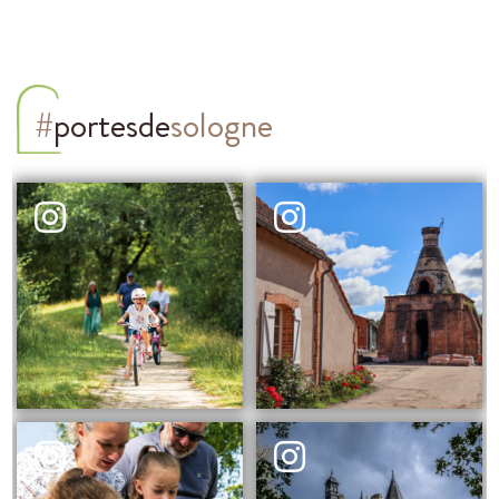
#
portesde
sologne