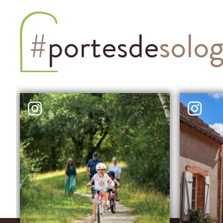
#
portesde
solo