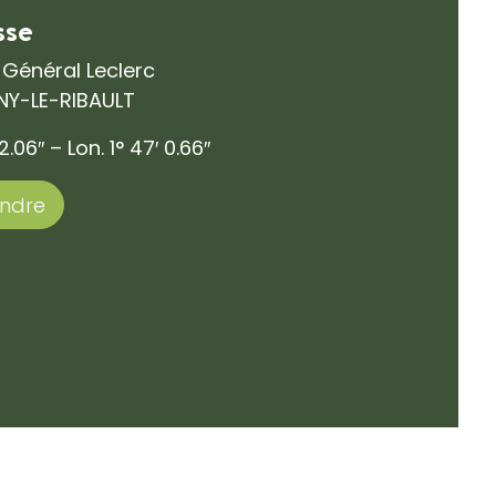
sse
 Général Leclerc
GNY-LE-RIBAULT
12.06″ – Lon. 1° 47′ 0.66″
endre