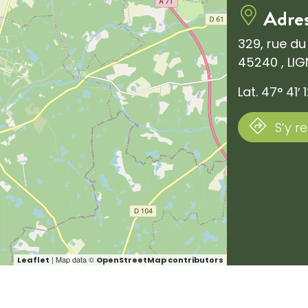
Adre
329, rue du
45240 , LI
Lat. 47° 41′ 
S’y r
| Map data ©
Leaflet
OpenStreetMap contributors