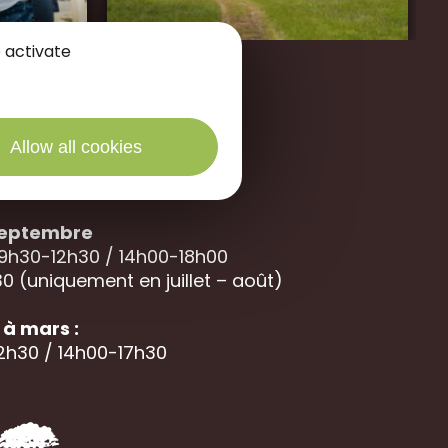
 activate
Allow all cookies
des Portes de Sologne
40 La
Ferté Saint-Aubin
 septembre
 9h30-12h30 / 14h00-18h00
0 (uniquement en juillet – août)
à mars :
12h30 / 14h00-17h30