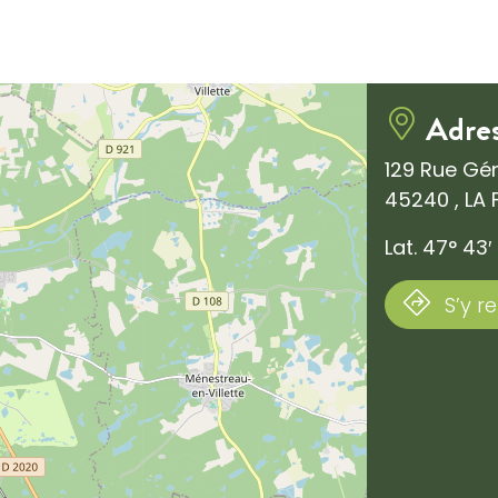
Adre
129 Rue Gén
45240 , LA
Lat. 47° 43′ 
S’y r