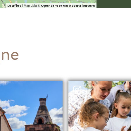
| Map data ©
Leaflet
OpenStreetMap contributors
gne