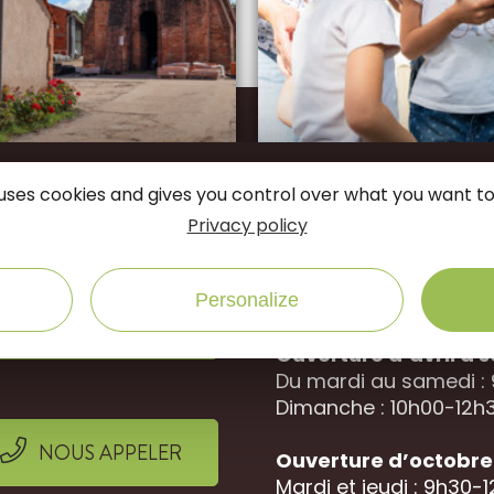
connectés
e uses cookies and gives you control over what you want to
Suivez-nous sur
Privacy policy
Office de Tourisme 
Personalize
Rue des jardins, 452
NOUS ÉCRIRE
Ouverture d’avril à
Du mardi au samedi :
Dimanche : 10h00-12h3
NOUS APPELER
Ouverture d’octobre 
Mardi et jeudi : 9h30-