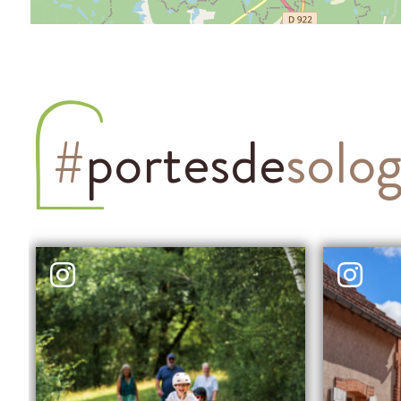
#
portesde
solo