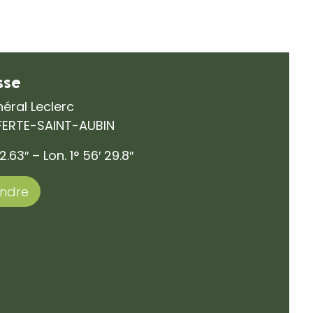
sse
éral Leclerc
 FERTE-SAINT-AUBIN
2.63″ – Lon. 1° 56′ 29.8″
endre