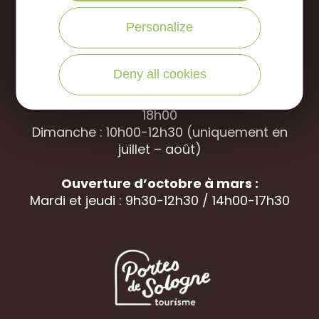
Office de Tourisme des Portes de Sologne
Personalize
Rue des jardins, 45240 La
Ferté Saint-
Aubin
Deny all cookies
Ouverture d’avril à septembre
Du mardi au samedi : 9h30-12h30 / 14h00-
18h00
Dimanche : 10h00-12h30 (uniquement en
juillet – août)
Ouverture d’octobre à mars :
Mardi et jeudi : 9h30-12h30 / 14h00-17h30