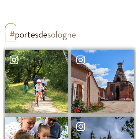
#
portesde
sologne