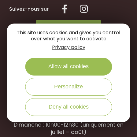
Suivez-nous sur
NOUS ÉCRIRE
This site uses cookies and gives you control
over what you want to activate
Privacy policy
NOUS APPELER
Allow all cookies
Office de Tourisme des Portes de Sologne
Rue des jardins, 45240 La
Ferté Saint-
Personalize
Aubin
Ouverture d’avril à septembre
Deny all cookies
Du mardi au samedi : 9h30-12h30 / 14h00-
18h00
Dimanche : 10h00-12h30 (uniquement en
juillet – août)