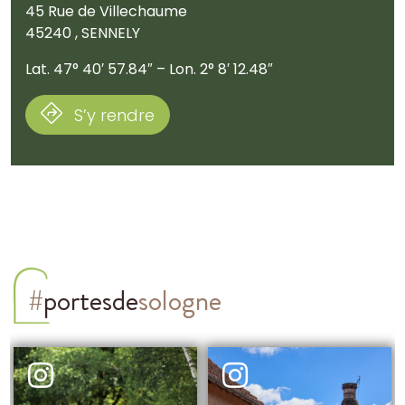
45 Rue de Villechaume
45240 , SENNELY
Lat. 47° 40′ 57.84″ – Lon. 2° 8′ 12.48″
S’y rendre
#
portesde
sologne