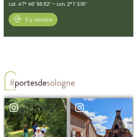
Lat. 47° 46′ 56.52″ – Lon. 2° 1′ 3.18″
S’y rendre
#
portesde
sologne