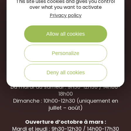
This site uses cookies and gives you control
over what you want to activate
NOUS ÉCRIRE
Privacy policy
NOUS APPELER
Allow all cookies
Personalize
Office de Tourisme des Portes de Sologne
Rue des jardins, 45240 La
Ferté Saint-
Aubin
Deny all cookies
Ouverture d’avril à septembre
Du mardi au samedi : 9h30-12h30 / 14h00-
18h00
Dimanche : 10h00-12h30 (uniquement en
juillet – août)
Ouverture d’octobre à mars :
Mardi et jeudi : 9h30-12h30 / 14h00-17h30