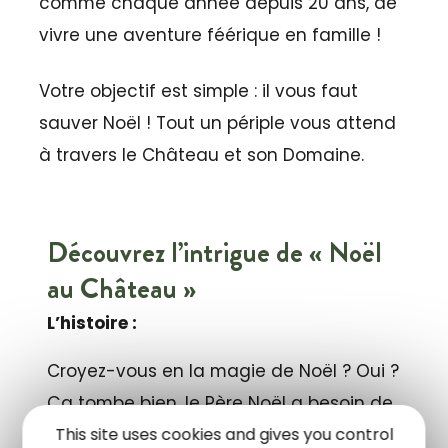
comme chaque année depuis 20 ans, de
vivre une aventure féérique en famille !
Votre objectif est simple : il vous faut
sauver Noël ! Tout un périple vous attend
à travers le Château et son Domaine.
Découvrez l’intrigue de « Noël
au Château »
L’histoire :
Croyez-vous en la magie de Noël ? Oui ?
Ça tombe bien, le Père Noël a besoin de
This site uses cookies and gives you control
vous ! Alors qu’il devrait être au top de