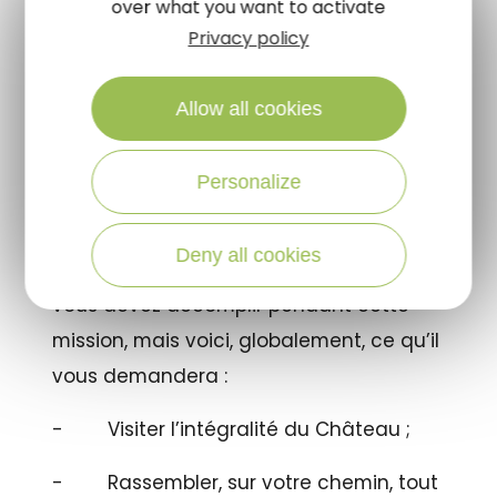
over what you want to activate
sa forme pour préparer la distribution
Privacy policy
des cadeaux, il est tombé malade…Votre
mission : l’aider à se remettre sur pied
Allow all cookies
en partant à la rencontre de ses lutins
et de ses animaux dans son château, le
Personalize
château de la Ferté Saint-Aubin,
évidemment ! Son premier lutin,
Deny all cookies
Barnabé, vous expliquera tout ce que
vous devez accomplir pendant cette
mission, mais voici, globalement, ce qu’il
vous demandera :
- Visiter l’intégralité du Château ;
- Rassembler, sur votre chemin, tout