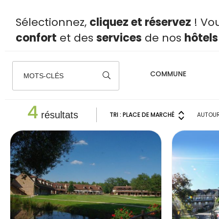
Sélectionnez,
cliquez et réservez
! Vou
confort
et des
services
de nos
hôtels
MOTS-CLÉS
4
résultats
TRI :
PLACE DE MARCHÉ
AUTOU