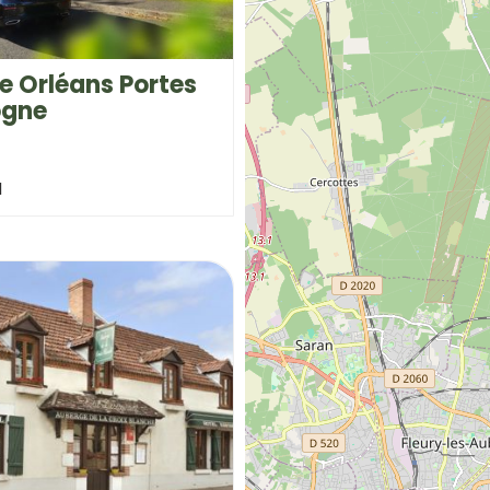
e Orléans Portes
ogne
N